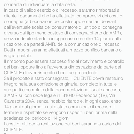
consenta di individuare la data certa.
In caso di valido esercizio di recesso, saranno rimborsati al
cliente i pagamenti che ha effettuato, comprensivi dei costi di
consegna (ad eccezione dei costi supplementari derivanti
dall’eventuale scelta del consumatore di un tipo di consegna
diverso dal tipo meno costoso di consegna offerto da AMR),
senza indebito ritardo e in ogni caso non oltre 14 giorni dalla
ricezione, da partedi AMR, della comunicazione di recesso.
Detti rimborsi saranno effettuati a mezzo bonifico bancario o
vaglia postale.
Il rimborso può essere sospeso fino al ricevimento e controllo
dei beni oppure fino all’avvenuta dimostrazione da parte del
CLIENTE di aver rispedito i beni, se precedente.
Se il prodotto è stato consegnato, il CLIENTE dovrà restituirlo
integro nella sua confezione originaria, completo in tutte le
sue parti e completo della documentazione fiscale annessa,
a AMR srl con sede legale in 31040 Pederobba (TV), Via
Cavasotta 20/A, senza indebito ritardo e, in ogni caso, entro
14 giorni dal giorno in cui è stato comunicato il recesso. Il
termine è rispettato se vengono rispediti i beni prima della
scadenza del periodo di 14 giorni.
I costi diretti per la restituzione dei beni saranno a carico del
CLIENTE.