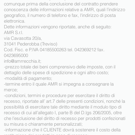
comunque prima della conclusione del contratto prendere
conoscenza delle informazioni relative a AMR, quali l’indirizzo
geografico, il numero di telefono e fax, l'indirizzo di posta
elettronica.
Dette informazioni vengono riportate, anche di seguito:
AMR S.r.l.
via Cavasotta 20/a,
31041 Pederobba (Treviso)
Cod. Fisc. e P.IVA 04185500263 tel. 042369212 fax.
0423695000
info@amrrecchia.it
;
-prezzo totale dei beni comprensivo delle imposte, con il
dettaglio delle spese di spedizione e ogni altro costo;
-modalità di pagamento;
-termine entro il quale AMR si impegna a consegnare la
merce;
-condizioni, termini e procedure per esercitare il diritto di
recesso, riportate all’ art.7 delle presenti condizioni, nonché la
possibilità di esercitare tale diritto mediante il modulo tipo di
recesso di cui all’allegato I, parte B del D.lgs 206/2005, oltre
che l’esclusione del diritto di recesso per prodotti confezionati
su misura o chiaramente personalizzati;
-informazione che il CLIENTE dovrà sostenere il costo della