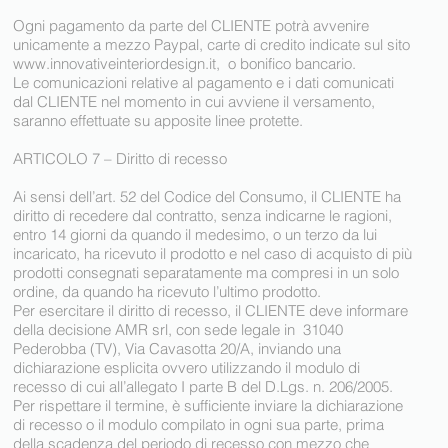
Ogni pagamento da parte del CLIENTE potrà avvenire
unicamente a mezzo Paypal, carte di credito indicate sul sito
www.innovativeinteriordesign.it
, o bonifico bancario.
Le comunicazioni relative al pagamento e i dati comunicati
dal CLIENTE nel momento in cui avviene il versamento,
saranno effettuate su apposite linee protette.
ARTICOLO 7 – Diritto di recesso
Ai sensi dell’art. 52 del Codice del Consumo, il CLIENTE ha
diritto di recedere dal contratto, senza indicarne le ragioni,
entro 14 giorni da quando il medesimo, o un terzo da lui
incaricato, ha ricevuto il prodotto e nel caso di acquisto di più
prodotti consegnati separatamente ma compresi in un solo
ordine, da quando ha ricevuto l’ultimo prodotto.
Per esercitare il diritto di recesso, il CLIENTE deve informare
della decisione AMR srl, con sede legale in 31040
Pederobba (TV), Via Cavasotta 20/A, inviando una
dichiarazione esplicita ovvero utilizzando il modulo di
recesso di cui all’allegato I parte B del D.Lgs. n. 206/2005.
Per rispettare il termine, è sufficiente inviare la dichiarazione
di recesso o il modulo compilato in ogni sua parte, prima
della scadenza del periodo di recesso con mezzo che