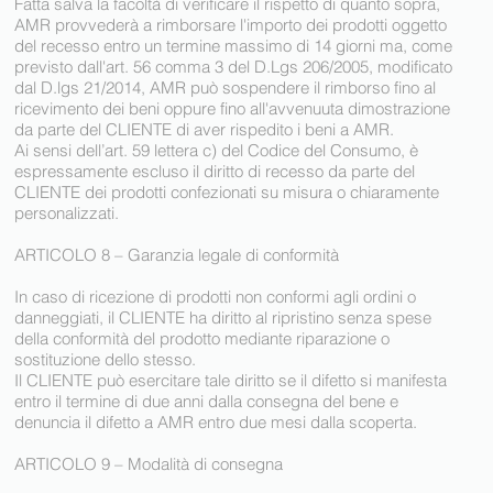
Fatta salva la facoltà di verificare il rispetto di quanto sopra,
AMR provvederà a rimborsare l'importo dei prodotti oggetto
del recesso entro un termine massimo di 14 giorni ma, come
previsto dall'art. 56 comma 3 del D.Lgs 206/2005, modificato
dal D.lgs 21/2014, AMR può sospendere il rimborso fino al
ricevimento dei beni oppure fino all'avvenuuta dimostrazione
da parte del CLIENTE di aver rispedito i beni a AMR.
Ai sensi dell’art. 59 lettera c) del Codice del Consumo, è
espressamente escluso il diritto di recesso da parte del
CLIENTE dei prodotti confezionati su misura o chiaramente
personalizzati.
ARTICOLO 8 – Garanzia legale di conformità
In caso di ricezione di prodotti non conformi agli ordini o
danneggiati, il CLIENTE ha diritto al ripristino senza spese
della conformità del prodotto mediante riparazione o
sostituzione dello stesso.
Il CLIENTE può esercitare tale diritto se il difetto si manifesta
entro il termine di due anni dalla consegna del bene e
denuncia il difetto a AMR entro due mesi dalla scoperta.
ARTICOLO 9 – Modalità di consegna