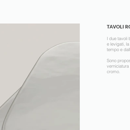
TAVOLI R
I due tavoli
e levigati, 
tempo e dall
Sono propost
verniciatura
cromo.