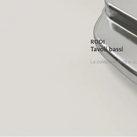
RODI
Tavoli bassi
La collezione Rodi si co