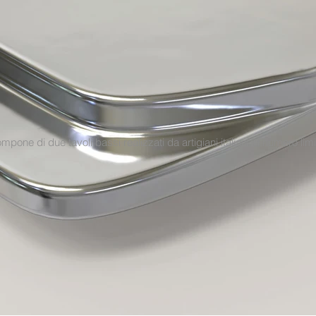
mpone di due tavoli bassi realizzati da artigiani italiani in numero limi