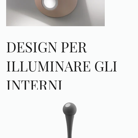
DESIGN PER
ILLUMINARE GLI
INTERNI
Sviluppati in materiale ultraleggero autoestinguente con finitura
murale nei colori sabbia, bianco e antracite e diffusore in
policarbonato trasparente.
Personalizzabile e predisposto per essere colorato a piacere.