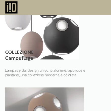
COLLEZIONE
Camouflage
61.jpg
Lampade dal design unico, plafoniere, applique e
piantane, una collezione moderna e colorata