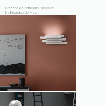
Prodotto da Zafferano Bespoke
by Federico de Majo