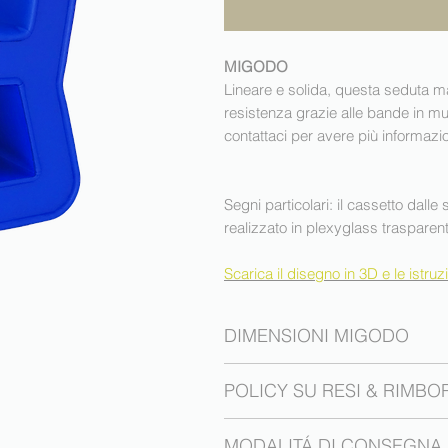
MIGODO
Lineare e solida, questa seduta m
resistenza grazie alle bande in mult
contattaci per avere più i
Segni particolari: il cassetto dall
realizzato in plexyglass traspare
Scarica il disegno in 3D e le istru
DIMENSIONI MIGODO
67 cm x 90 cm x 51 cm
POLICY SU RESI & RIMBO
Diritto di recesso
MODALITÁ DI CONSEGNA