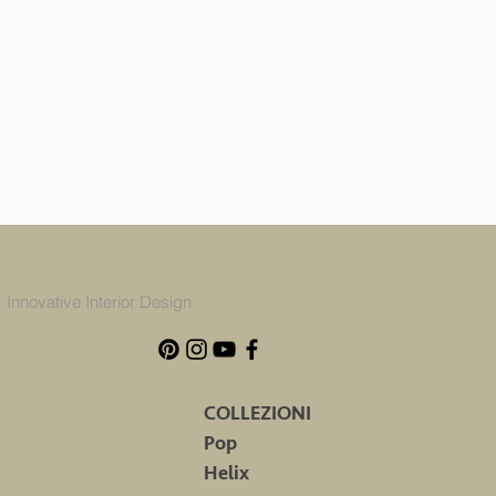
in ogni caso, entro 14 giorni dal gi
se vengono rispediti i beni prima 
I costi diretti per la restituzione 
Fatta salva la facoltà di verificar
l'importo dei prodotti oggetto de
previsto dall'art. 56 comma 3 del
sospendere il rimborso fino al ric
parte del CLIENTE di aver rispedi
Ai sensi dell’art. 59 lettera c) de
recesso da parte del CLIENTE dei 
https://www.innovativeinteriordesig
Innovative Interior Design
COLLEZIONI
Pop
Helix