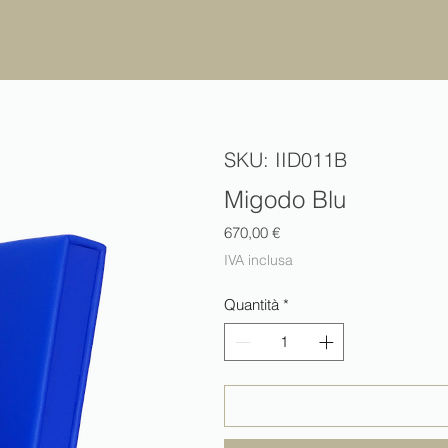
SKU: IID011B
Migodo Blu
Prezzo
670,00 €
IVA inclusa
Quantità
*