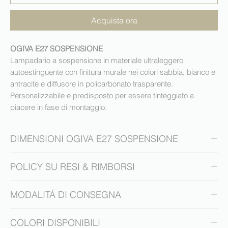
Acquista ora
OGIVA E27 SOSPENSIONE
Lampadario a sospensione in materiale ultraleggero
autoestinguente con finitura murale nei colori sabbia, bianco e
antracite e diffusore in policarbonato trasparente.
Personalizzabile e predisposto per essere tinteggiato a
piacere in fase di montaggio.
DIMENSIONI OGIVA E27 SOSPENSIONE
Dimensioni del prodotto
POLICY SU RESI & RIMBORSI
30 cm x diam. 25,2 cm
Diritto di recesso
MODALITÁ DI CONSEGNA
Ai sensi dell’art. 52 del Codice del Consumo, il CLIENTE ha
diritto di recedere dal contratto, senza indicarne le ragioni,
Modalità di consegna
entro 14 giorni da quando il medesimo, o un terzo da lui
COLORI DISPONIBILI
IID si impegna a consegnare la merce, tramite corriere